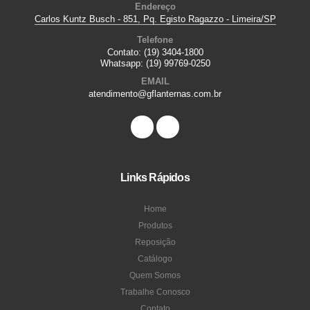
Endereço
Carlos Kuntz Busch - 851, Pq. Egisto Ragazzo - Limeira/SP
Telefone
Contato:
(19) 3404-1800
Whatsapp:
(19) 99769-0250
EMAIL
atendimento@gflanternas.com.br
Links Rápidos
Home
Produtos
Reposição
Catálogo
Quem Somos
Trabalhe Conosco
Contato